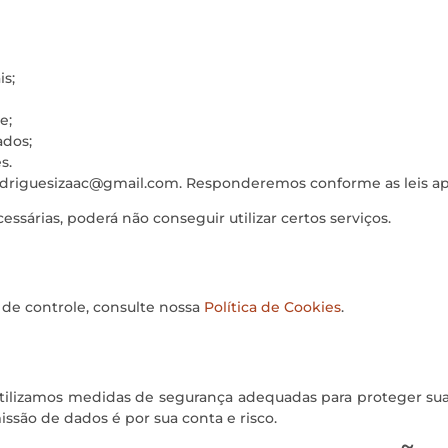
is;
e;
ados;
s.
odriguesizaac@gmail.com. Responderemos conforme as leis apl
ssárias, poderá não conseguir utilizar certos serviços.
 de controle, consulte nossa
Política de Cookies
.
Utilizamos medidas de segurança adequadas para proteger sua
ssão de dados é por sua conta e risco.